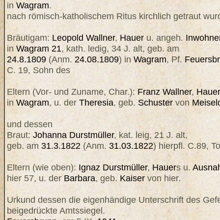
in
Wagram
.
nach römisch-katholischem Ritus kirchlich getraut wur
Bräutigam:
Leopold
Wallner
,
Hauer
u. angeh.
Inwohne
in
Wagram 21
, kath. ledig, 34 J. alt, geb. am
24.8.1809
(Anm.
24.08.1809
) in
Wagram
, Pf.
Feuersb
C. 19, Sohn des
Eltern (Vor- und Zuname, Char.):
Franz
Wallner
,
Haue
in
Wagram
, u. der
Theresia
, geb.
Schuster
von
Meisel
und dessen
Braut:
Johanna
Durstmüller
, kat. leig, 21 J. alt,
geb. am
31.3.1822
(Anm.
31.03.1822
) hierpfl. C.89, T
Eltern (wie oben):
Ignaz
Durstmüller
,
Hauer
s u.
Ausna
hier 57, u. der
Barbara
, geb.
Kaiser
von hier.
Urkund dessen die eigenhändige Unterschrift des Gefe
beigedrückte Amtssiegel.