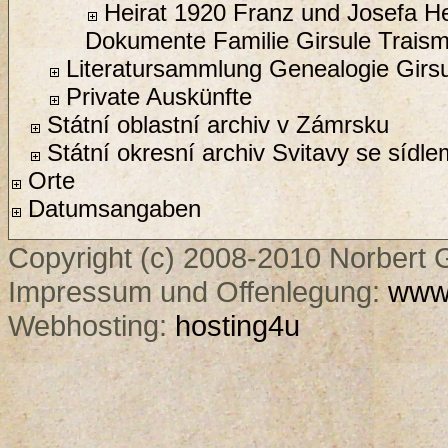
Heirat 1920 Franz und Josefa H
Dokumente Familie Girsule Trais
Literatursammlung Genealogie Girs
Private Auskünfte
Státní oblastní archiv v Zámrsku
Státní okresní archiv Svitavy se sídle
Orte
Datumsangaben
Copyright (c) 2008-2010 Norbert G
Impressum und Offenlegung:
www.
Webhosting:
hosting4u