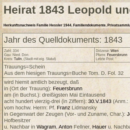
Heirat 1843 Leopold u
Herkunftsnachweis Familie Hessler 1944
,
Familiendokumente
,
Privatsamml
Jahr des Quelldokuments: 1843
Zahl: 334
Diözese:
Wien
Gau: Nied. Don.
Pfarre:
Feuersbrunn
Kreis:
Tulln
, (Stadt mit eig. Statut)
Letzte Post: ’’
Trauungs=Schein
Aus dem hiesigen Trauungs=Buche Tom. D. Fol. 32
wird hiemit amtlich bezeugt, daß
in (Ort der Trauung):
Feuersbrunn
am (in Buchst.): dreißigsten Mai Eintausend
acht hundert vierzig-drei (in Ziffern):
30.V.1843
(Anm.:
vom hochw. Herrn: Pf.
Franz
Lidmansky
in Gegenwart der Zeugen (Vor- und Zuname, Char.):
J
Hofbesitzer
u. Nachbar in
Wagram
,
Anton
Fellner,
Hauer
u. Nachb