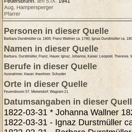
Feuersbrunn
, am 5.IX.
1941
Aug. Hampersperger
Pfarrer
Personen in dieser Quelle
Barbara Durstmüller ca. 1800
,
Franz Wallner ca. 1790
,
Ignaz Durstmüller ca. 18
Namen in dieser Quelle
Barbara
,
Durstmüller
,
Franz
,
Hauer
,
Ignaz
,
Johanna
,
Kaiser
,
Leopold
,
Theresia
,
W
Berufe in dieser Quelle
Ausnahmer
,
Hauer
,
Inwohner
,
Schuster
Orte in dieser Quelle
Feuersbrunn 57
,
Meiseldorf
,
Wagram 21
Datumsangaben in dieser Quel
1822-03-31 * Johanna Wallner 18
1822-03-31 - Ignaz Durstmüller c