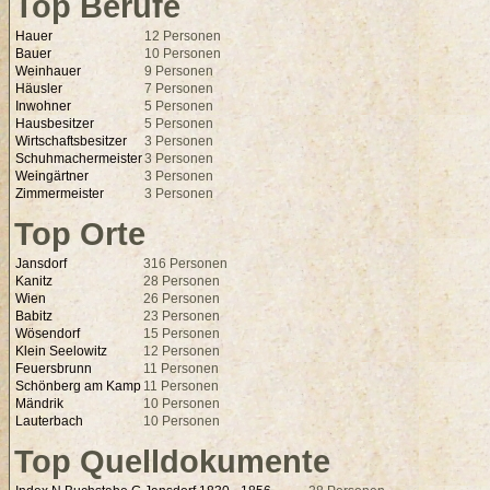
Top Berufe
Hauer
12 Personen
Bauer
10 Personen
Weinhauer
9 Personen
Häusler
7 Personen
Inwohner
5 Personen
Hausbesitzer
5 Personen
Wirtschaftsbesitzer
3 Personen
Schuhmachermeister
3 Personen
Weingärtner
3 Personen
Zimmermeister
3 Personen
Top Orte
Jansdorf
316 Personen
Kanitz
28 Personen
Wien
26 Personen
Babitz
23 Personen
Wösendorf
15 Personen
Klein Seelowitz
12 Personen
Feuersbrunn
11 Personen
Schönberg am Kamp
11 Personen
Mändrik
10 Personen
Lauterbach
10 Personen
Top Quelldokumente