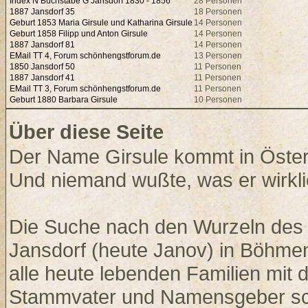
Index N Buchstabe G Jansdorf 1830 - 1856
28 Personen
1887 Jansdorf 35
18 Personen
Geburt 1853 Maria Girsule und Katharina Girsule
14 Personen
Geburt 1858 Filipp und Anton Girsule
14 Personen
1887 Jansdorf 81
14 Personen
EMail TT 4, Forum schönhengstforum.de
13 Personen
1850 Jansdorf 50
11 Personen
1887 Jansdorf 41
11 Personen
EMail TT 3, Forum schönhengstforum.de
11 Personen
Geburt 1880 Barbara Girsule
10 Personen
Über diese Seite
Der Name Girsule kommt in Österr
Und niemand wußte, was er wirkli
Die Suche nach den Wurzeln des 
Jansdorf (heute Janov) in Böhmen
alle heute lebenden Familien mi
Stammvater und Namensgeber sche