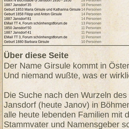
Index N Buchstabe G Jansdorf 1830 - 1856
28 Personen
1887 Jansdorf 35
18 Personen
Geburt 1853 Maria Girsule und Katharina Girsule
14 Personen
Geburt 1858 Filipp und Anton Girsule
14 Personen
1887 Jansdorf 81
14 Personen
EMail TT 4, Forum schönhengstforum.de
13 Personen
1850 Jansdorf 50
11 Personen
1887 Jansdorf 41
11 Personen
EMail TT 3, Forum schönhengstforum.de
11 Personen
Geburt 1880 Barbara Girsule
10 Personen
Über diese Seite
Der Name Girsule kommt in Österr
Und niemand wußte, was er wirkli
Die Suche nach den Wurzeln des 
Jansdorf (heute Janov) in Böhmen
alle heute lebenden Familien mi
Stammvater und Namensgeber sche