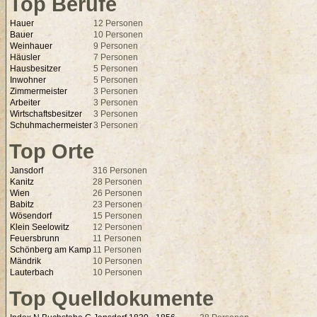
Top Berufe
Hauer
12 Personen
Bauer
10 Personen
Weinhauer
9 Personen
Häusler
7 Personen
Hausbesitzer
5 Personen
Inwohner
5 Personen
Zimmermeister
3 Personen
Arbeiter
3 Personen
Wirtschaftsbesitzer
3 Personen
Schuhmachermeister
3 Personen
Top Orte
Jansdorf
316 Personen
Kanitz
28 Personen
Wien
26 Personen
Babitz
23 Personen
Wösendorf
15 Personen
Klein Seelowitz
12 Personen
Feuersbrunn
11 Personen
Schönberg am Kamp
11 Personen
Mändrik
10 Personen
Lauterbach
10 Personen
Top Quelldokumente