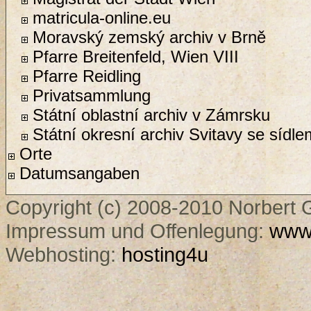
matricula-online.eu
Moravský zemský archiv v Brně
Pfarre Breitenfeld, Wien VIII
Pfarre Reidling
Privatsammlung
Státní oblastní archiv v Zámrsku
Státní okresní archiv Svitavy se sídle
Orte
Datumsangaben
Copyright (c) 2008-2010 Norbert G
Impressum und Offenlegung:
www.
Webhosting:
hosting4u