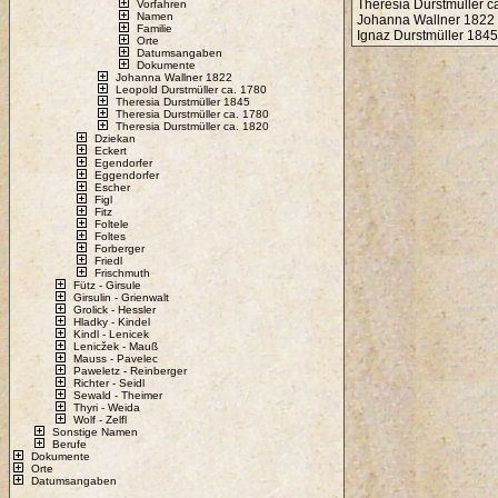
Theresia Durstmüller c
Vorfahren
Namen
Johanna Wallner 1822 
Familie
Ignaz Durstmüller 1845
Orte
Datumsangaben
Dokumente
Johanna Wallner 1822
Leopold Durstmüller ca. 1780
Theresia Durstmüller 1845
Theresia Durstmüller ca. 1780
Theresia Durstmüller ca. 1820
Dziekan
Eckert
Egendorfer
Eggendorfer
Escher
Figl
Fitz
Foltele
Foltes
Forberger
Friedl
Frischmuth
Fütz - Girsule
Girsulin - Grienwalt
Grolick - Hessler
Hladky - Kindel
Kindl - Lenicek
Lenicžek - Mauß
Mauss - Pavelec
Paweletz - Reinberger
Richter - Seidl
Sewald - Theimer
Thyri - Weida
Wolf - Zelfl
Sonstige Namen
Berufe
Dokumente
Orte
Datumsangaben