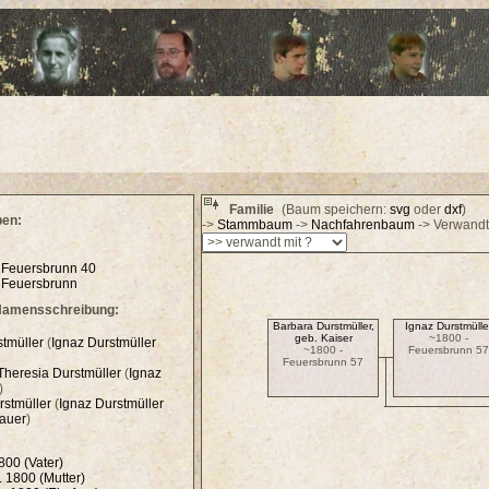
Familie
(Baum speichern:
svg
oder
dxf
)
ben:
->
Stammbaum
->
Nachfahrenbaum
-> Verwandt
n
Feuersbrunn 40
n
Feuersbrunn
Namensschreibung:
Barbara Durstmüller,
Ignaz Durstmülle
geb. Kaiser
~1800 -
tmüller
(
Ignaz
Durstmüller
~1800 -
Feuersbrunn 57
Feuersbrunn 57
Theresia Durstmüller
(
Ignaz
)
rstmüller
(
Ignaz
Durstmüller
auer
)
800 (Vater)
. 1800 (Mutter)