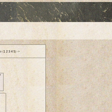
e (
1
2
3
4
5
) ->
r