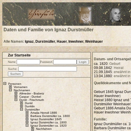
.
Daten und Familie von Ignaz Durstmüller
Alle Namen:
Ignaz
,
Durstmüller
,
Hauer
,
Inwohner
,
Weinhauer
Zur Startseite
Datum- und Ortsanga
Name
Passwort
ca. 1820
: Geburt
09.08.1842
: Heirat
Suche:
21.09.1845
: erwähnt i
13.04.1880
: erwähnt i
Quelldokumente und 
Personen
Vornamen
Nachnamen
Geburt 1845 Ignaz Durs
Allmeder - Brabetz
Hauer
Inwohner
)
Caspar - Dunkel
Heirat 1880 Ignaz und 
Dunkl - Frischmuth
Dunkl
Durstmüller
Weinhauer
Dunklin
Geburt 1886 Amalia Du
Durstmüller
Hauer
Inwohner
Weinh
Amalia Herndl 1886
Barbara Durstmüller ca. 1800
Familie:
Ignaz Durstmüller 1845
Ignaz Durstmüller ca. 1800
Ignaz Durstmüller ca. 1
Ignaz Durstmüller ca. 1820
Barbara Durstmüller ca
Nachfahren