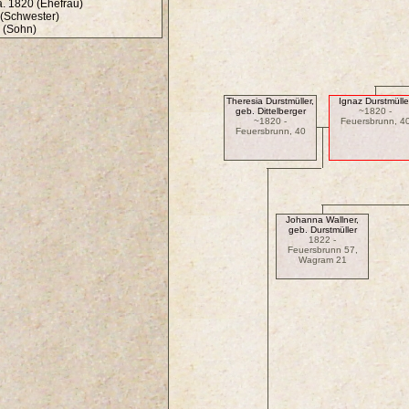
a. 1820 (Ehefrau)
(Schwester)
 (Sohn)
Theresia Durstmüller,
Ignaz Durstmülle
geb. Dittelberger
~1820 -
~1820 -
Feuersbrunn, 4
Feuersbrunn, 40
Johanna Wallner,
geb. Durstmüller
1822 -
Feuersbrunn 57,
Wagram 21